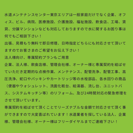
水道メンテナンスセンター東京エリアは一般家庭だけでなく企業、オフ
ィス、ビル、病院、医療施設、介護施設、福祉施設、飲食店、工場、賃
貸、分譲マンションなども対応しておりますので水に関するお困り事は
何でもご相談下さい！
出張、見積もり無料で即日修理、日時指定どちらにも対応させて頂いて
ますのでお客さまのご希望をお伝え下さい！
法人様向け、専属契約プランもご用意
企業、法人様、飲食店様、管理会社様、オーナー様と専属契約を結ばせ
ていただき定期的な点検作業、メンテナンス、配管洗浄、配管工事、高
圧洗浄、蛇口やパッキンやカートリッジ等の水栓部品、各水回りの商品
（便器やウォシュレット、洗面化粧台、給湯器、流し台、ユニットバ
ス、システムキッチン等）のリフォーム、及び24時間対応の緊急修理を
させて頂いています。
専属契約を結ばせて頂くことでリーズナブルな金額で対応させて頂く事
ができますので大変喜ばれています！水道業者を探している法人、企業
様、管理会社様、オーナー様はフリーダイヤルまでご連絡下さい！